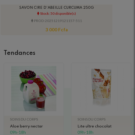
SAVON CIRE D'ABEILLE CURCUMA 250G
Stock: 50 disponible(s)
PROD-20251219121157-511
3 000 Fcfa
Tendances
SOINS DU CORPS
SOINS DU CORPS
Aloe berry nectar
Lite ultre chocolat
09h-18h
09h-18h