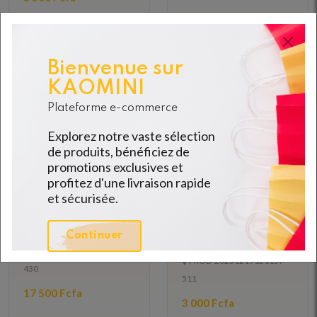
Bienvenue sur
KAOMINI
Plateforme e-commerce
Explorez notre vaste sélection
de produits, bénéficiez de
promotions exclusives et
profitez d'une livraison rapide
SOINS DU CORPS
SAVON
et sécurisée.
Aloe first
SAVON CIRE D'ABEILLE
CURCUMA 250G
09h-18h
09h-18h
Stock: 50 disponible(s)
Continuer
Stock: 50 disponible(s)
PROD-20251215083511-
PROD-20251219121157-
430
511
17 500 Fcfa
3 000 Fcfa