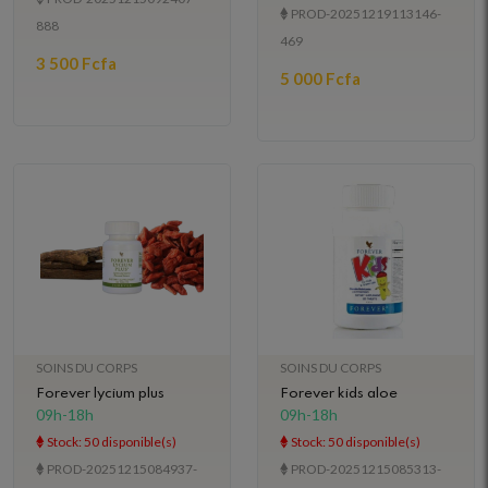
PROD-20251219113146-
888
469
3 500 Fcfa
5 000 Fcfa
SOINS DU CORPS
SOINS DU CORPS
Forever lycium plus
Forever kids aloe
09h-18h
09h-18h
Stock: 50 disponible(s)
Stock: 50 disponible(s)
PROD-20251215084937-
PROD-20251215085313-