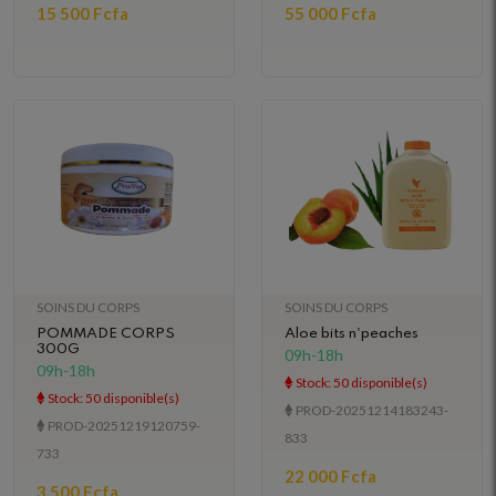
15 500 Fcfa
55 000 Fcfa
SOINS DU CORPS
SOINS DU CORPS
POMMADE CORPS
Aloe bits n'peaches
300G
09h-18h
09h-18h
Stock: 50 disponible(s)
Stock: 50 disponible(s)
PROD-20251214183243-
PROD-20251219120759-
833
733
22 000 Fcfa
3 500 Fcfa