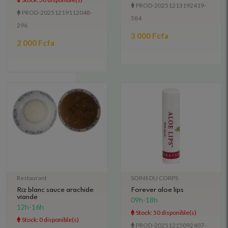
PROD-20251213192419-
PROD-20251219112048-
584
296
3 000 Fcfa
2 000 Fcfa
Restaurant
SOINS DU CORPS
Riz blanc sauce arachide
Forever aloe lips
viande
09h-18h
12h-16h
Stock: 50 disponible(s)
Stock: 0 disponible(s)
PROD-20251215092407-