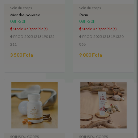
Soin du corps
Soin du corps
Menthe poivrée
Ricin
08h-20h
08h-20h
Stock: 0 disponible(s)
Stock: 0 disponible(s)
PROD-20251213190125-
PROD-20251213191320-
211
868
3 500 Fcfa
9 000 Fcfa
SOINS DU CORPS
SOINS DU CORPS