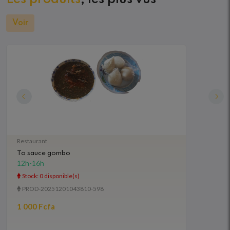
Voir
Restaurant
ACHAT
To sauce gombo
Achat 
12h-16h
08h-2
Stock: 0 disponible(s)
Stock:
PROD-20251201043810-598
PROD
1 000 Fcfa
30 00