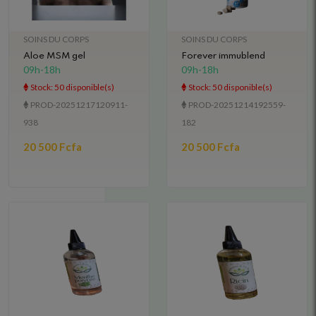
SOINS DU CORPS
SOINS DU CORPS
Aloe MSM gel
Forever immublend
09h-18h
09h-18h
Stock: 50 disponible(s)
Stock: 50 disponible(s)
PROD-20251217120911-
PROD-20251214192559-
938
182
20 500 Fcfa
20 500 Fcfa