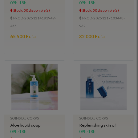
09h-18h
09h-18h
Stock: 50 disponible(s)
Stock: 50 disponible(s)
PROD-20251214191949-
PROD-20251217103443-
455
932
65 500 Fcfa
32 000 Fcfa
SOINS DU CORPS
SOINS DU CORPS
Aloe liquid soap
Replenishing skin oil
09h-18h
09h-18h