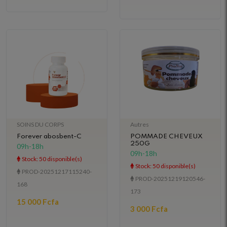
SOINS DU CORPS
Autres
Forever abosbent-C
POMMADE CHEVEUX
250G
09h-18h
09h-18h
Stock: 50 disponible(s)
Stock: 50 disponible(s)
PROD-20251217115240-
PROD-20251219120546-
168
173
15 000 Fcfa
3 000 Fcfa