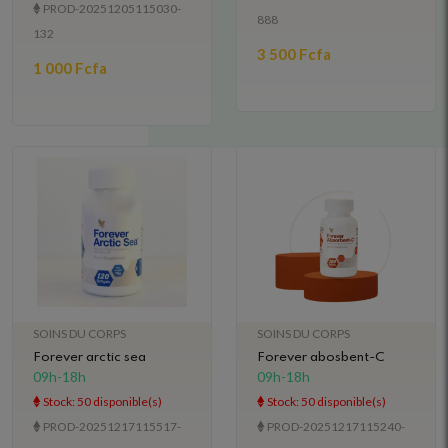
PROD-20251205115030-
888
132
3 500 Fcfa
1 000 Fcfa
SOINS DU CORPS
SOINS DU CORPS
Forever arctic sea
Forever abosbent-C
09h-18h
09h-18h
Stock: 50 disponible(s)
Stock: 50 disponible(s)
PROD-20251217115517-
PROD-20251217115240-