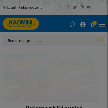
kaomini@nigerposte.ne
0