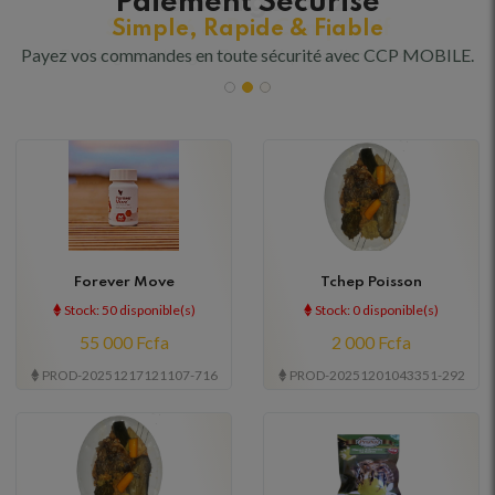
Kaomini, votre shopping
Paiement Sécurisé
Recharge Gaz
Sécurité & Prix Compétitif
Simple, Rapide & Fiable
simplifié
Payez vos commandes en toute sécurité avec CCP MOBILE.
Rechargez votre gaz Domestique facilement et en
Des produits de qualité pour vous
toute sécurité.
Profitez d’une expérience d’achat fluide et agréable
Forever Move
Tchep Poisson
Stock: 50 disponible(s)
Stock: 0 disponible(s)
55 000 Fcfa
2 000 Fcfa
PROD-20251217121107-716
PROD-20251201043351-292