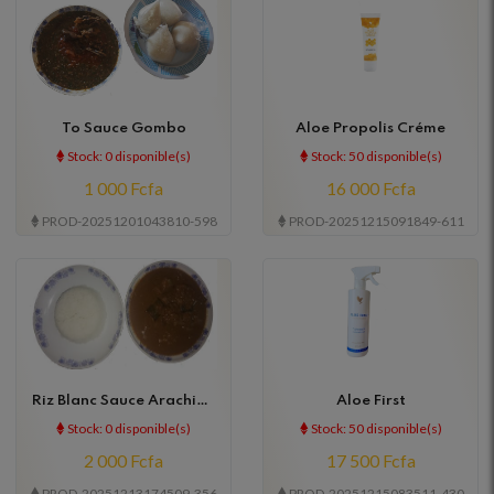
To Sauce Gombo
Aloe Propolis Créme
Stock: 0 disponible(s)
Stock: 50 disponible(s)
1 000 Fcfa
16 000 Fcfa
PROD-20251201043810-598
PROD-20251215091849-611
Riz Blanc Sauce Arachide
Aloe First
Poisson
Stock: 0 disponible(s)
Stock: 50 disponible(s)
2 000 Fcfa
17 500 Fcfa
PROD-20251213174509-356
PROD-20251215083511-430