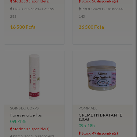
Stock: 50 disponible(s)
Stock: 50 disponible(s)
PROD-20251214191159-
PROD-20251214182644-
283
143
16 500 Fcfa
26 500 Fcfa
SOINS DU CORPS
POMMADE
Forever aloe lips
CREME HYDRATANTE
120G
09h-18h
09h-18h
Stock: 50 disponible(s)
Stock: 49 disponible(s)
PROD-20251215092407-