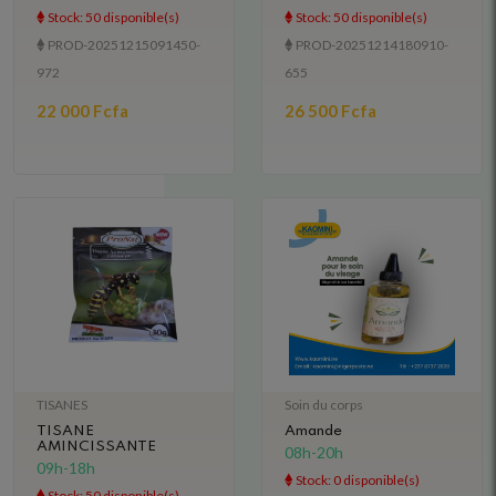
Stock: 50 disponible(s)
Stock: 50 disponible(s)
PROD-20251215091450-
PROD-20251214180910-
972
655
22 000 Fcfa
26 500 Fcfa
TISANES
Soin du corps
TISANE
Amande
AMINCISSANTE
08h-20h
09h-18h
Stock: 0 disponible(s)
Stock: 50 disponible(s)