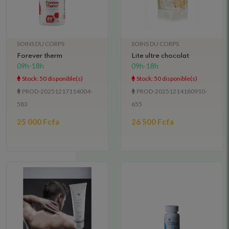
SOINS DU CORPS
SOINS DU CORPS
Forever therm
Lite ultre chocolat
09h-18h
09h-18h
Stock: 50 disponible(s)
Stock: 50 disponible(s)
PROD-20251217114004-
PROD-20251214180910-
583
655
25 000 Fcfa
26 500 Fcfa