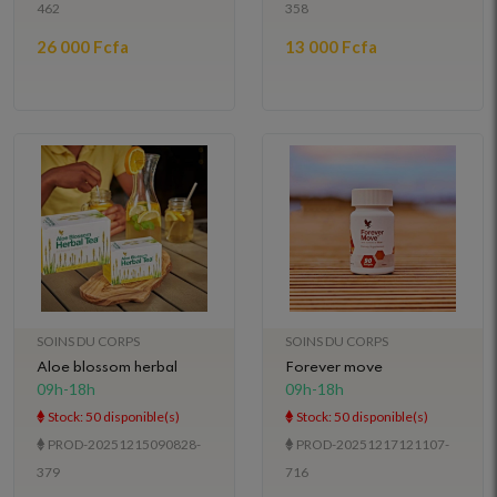
462
358
26 000 Fcfa
13 000 Fcfa
SOINS DU CORPS
SOINS DU CORPS
Aloe blossom herbal
Forever move
09h-18h
09h-18h
Stock: 50 disponible(s)
Stock: 50 disponible(s)
PROD-20251215090828-
PROD-20251217121107-
379
716