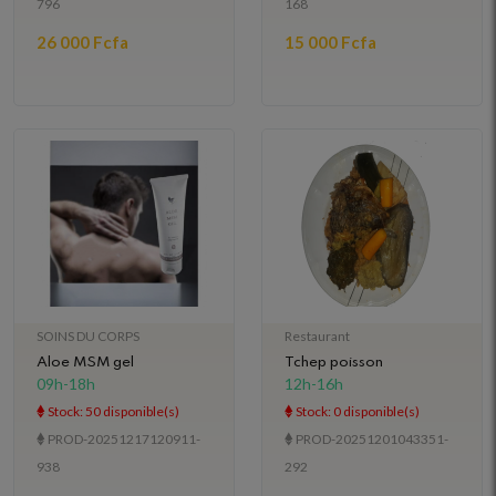
796
168
26 000 Fcfa
15 000 Fcfa
SOINS DU CORPS
Restaurant
Aloe MSM gel
Tchep poisson
09h-18h
12h-16h
Stock: 50 disponible(s)
Stock: 0 disponible(s)
PROD-20251217120911-
PROD-20251201043351-
938
292