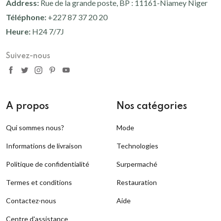
Address:
Rue de la grande poste, BP : 11161-Niamey Niger
Forever Aloe Cooling Lotion
13 000 Fcfa
Téléphone:
+227 87 37 20 20
Heure:
H24 7/7J
Aloe First
Suivez-nous
17 500 Fcfa
A propos
Nos catégories
Qui sommes nous?
Mode
Informations de livraison
Technologies
Politique de confidentialité
Surpermaché
Termes et conditions
Restauration
Contactez-nous
Aide
Centre d'assistance