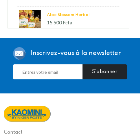
Aloe Blossom Herbal
15 500 Fcfa
Aloe Bits N'peaches
Inscrivez-vous à la newsletter
22 000 Fcfa
S'abonner
Forever Fiber
25 000 Fcfa
Aloe Moisturizing Lotion
13 000 Fcfa
Contact