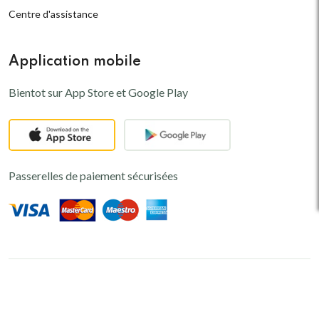
Centre d'assistance
Application mobile
Bientot sur App Store et Google Play
Passerelles de paiement sécurisées
© 2024,
Kaomini
-
PREMIERE
Plateforme de e-commerce au Niger
Conçu par
ZAMOHA NT
. Tous droits réservés