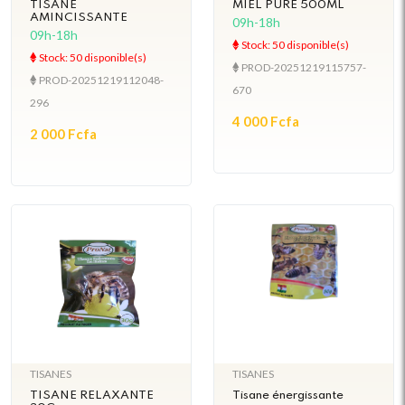
TISANE
MIEL PURE 500ML
AMINCISSANTE
09h-18h
09h-18h
Stock: 50 disponible(s)
Stock: 50 disponible(s)
PROD-20251219115757-
PROD-20251219112048-
670
296
4 000 Fcfa
2 000 Fcfa
TISANES
TISANES
TISANE RELAXANTE
Tisane énergissante