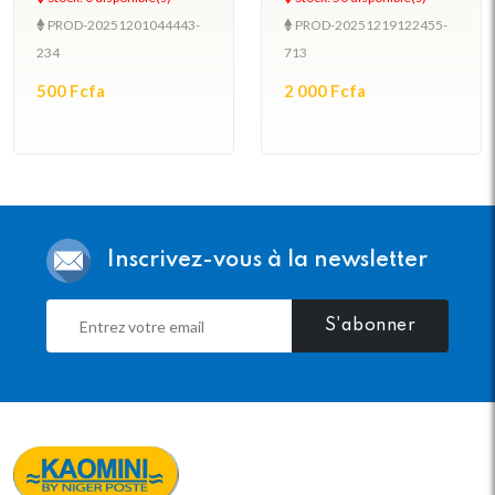
PROD-20251201044443-
PROD-20251219122455-
234
713
500 Fcfa
2 000 Fcfa
Inscrivez-vous à la newsletter
S'abonner