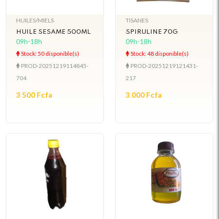
HUILES/MIELS
TISANES
HUILE SESAME 500ML
SPIRULINE 70G
09h-18h
09h-18h
Stock: 50 disponible(s)
Stock: 48 disponible(s)
PROD-20251219114845-
PROD-20251219121431-
704
217
3 500 Fcfa
3 000 Fcfa