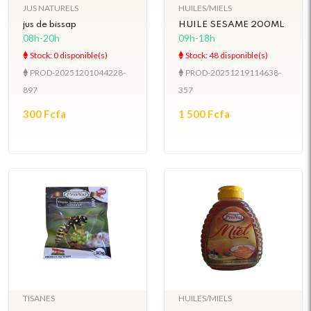
JUS NATURELS
HUILES/MIELS
jus de bissap
HUILE SESAME 200ML
08h-20h
09h-18h
Stock: 0 disponible(s)
Stock: 48 disponible(s)
PROD-20251201044228-
PROD-20251219114638-
897
357
300 Fcfa
1 500 Fcfa
TISANES
HUILES/MIELS