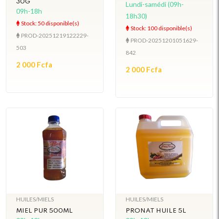
30G
Lundi-samédi (09h-
09h-18h
18h30)
Stock: 50 disponible(s)
Stock: 100 disponible(s)
PROD-20251219122229-
PROD-20251201051629-
503
842
2 000 Fcfa
2 000 Fcfa
HUILES/MIELS
HUILES/MIELS
MIEL PUR 500ML
PRONAT HUILE 5L