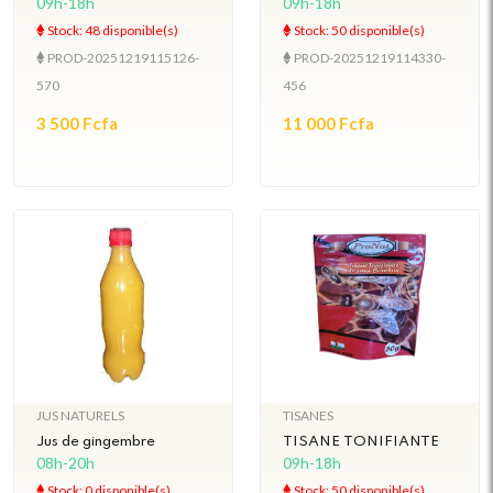
09h-18h
09h-18h
Stock: 48 disponible(s)
Stock: 50 disponible(s)
PROD-20251219115126-
PROD-20251219114330-
570
456
3 500 Fcfa
11 000 Fcfa
JUS NATURELS
TISANES
Jus de gingembre
TISANE TONIFIANTE
08h-20h
09h-18h
Stock: 0 disponible(s)
Stock: 50 disponible(s)